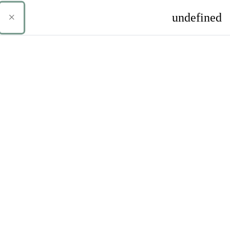
ילוג לתוכן הראשי
undefined
אתם משתמשים כרגע בגישת אורחים
התחברות
הצגה או הסתרה של קלט חיפוש
חלון סקירה צדדי
.
You are currently viewing this course as
Guest
קורס זה אינו זמין כרגע לסטודנטים
המשך