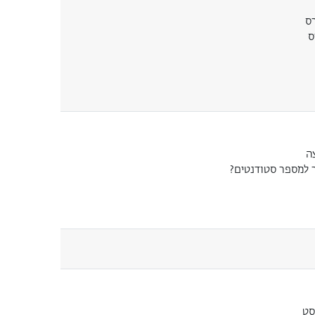
רס
ס
ה
 למספר סטודנטים?
סט