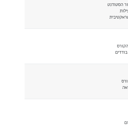
ר הסטודנט
לות
ראקטיבית
הקורס
בודדים
ורס
אה
ם