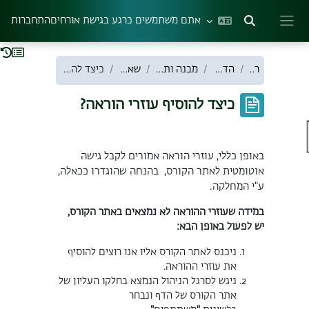
ילוג לתוכן הראשי
אתם משתמשים כרגע בגישת אורחים
התחברות
הצגה או הסתרה של קלט חיפוש
חלון סקירה צדדי
ראשי
הדרכה למרצה
מבנה ותצורת אתר הקורס
שאלות נפוצות
כיצד להוסיף עוזרי הוראה?
כיצד להוסיף עוזרי הוראה?
דרישות השלמת קורס
באופן כללי, עוזרי הוראה אמורים לקבל גישה
אוטומטית לאתר הקורס,
בהנחה שהוגדרו ככאלה,
ע"י המחלקה
.
במידה שעוזרי ההוראה לא נמצאים באתר הקורס,
יש לפעול באופן הבא
:
ניכנס לאתר הקורס אליו אנו רוצים להוסיף
את עוזרי ההוראה
.
ניגש לסרגל הניהול
הנמצא בחלקו העליון של
אתר הקורס של הדף ונבחר