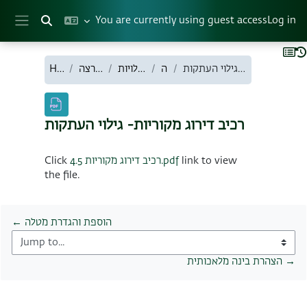
Skip to main content
You are currently using guest access
Log in
Toggle search input
Side panel
Home
הדרכה למרצה
הוספת פעילויות
מטלה
רכיב דירוג מקוריות- גילוי העתקות
רכיב דירוג מקוריות- גילוי העתקות
Completion requirements
Click
רכיב דירוג מקוריות 4.5.pdf
link to view
the file.
← הוספת והגדרת מטלה
Jump to...
הצהרת בינה מלאכותית →